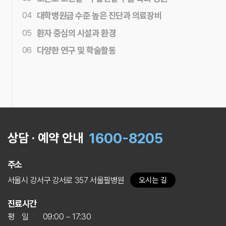
무릎관절과 고관절 인공관절수술로 많은 환자를 치료해
04
대학병원급 수준 높은 진단과 의료장비
왔으며
특히 정형외과에서 가장 고난도 수술로 평가받는
안전이 최우선인 장비 도입에 대해서는 망설이거나
05
고관절 내시경 수술 특화 병원입니다.
환자 중심의 시설과 환경
소홀하지
않으며, 대학병원급에서나 보유하고 있는
모든 환자분들께서 치료에만 전념할 수 있도록
편리한
06
의료장비를 보유하여
다양한 연구 및 학술활동
체계적이고 정확한 진단을 하고
동선과 쾌적한 환경을 제공합니다.
현재 자리에서 안주하지 않고 다양한 연구와 협진을 통해
있습니다.
더욱 발전해 나가고 있습니다.
1600-8205
상담 · 예약 안내
주소
서울시 강서구 강서로 357 서울필병원
오시는 길
진료시간
평 일
09:00 ~ 17:30