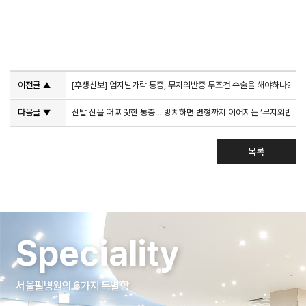
이전글
[후생신보] 엄지발가락 통증, 무지외반증 무조건 수술을 해야하나?
▲
다음글
신발 신을 때 찌릿한 통증… 방치하면 변형까지 이어지는 ‘무지외반증’
▼
목록
Speciality
서울필병원의 6가지 특별함