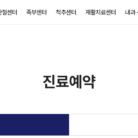
관절센터
족부센터
척추센터
재활치료센터
내과 
술)
인사말
/상지
허리 디스크
비급여진료비
아킬레스건 파열(당일 수술)
관절내시경
의료진소개
척추내시경 수술
서류발급안내
내과진료
인공관절치환술
병원 둘러보기
체외충격파
공단건강검진
신경차단술
병원소식
무지외반증 수술(최소
로봇 인공관절
장비소개
도수/운동치료
치료후기
신경성
종합건
진료예약