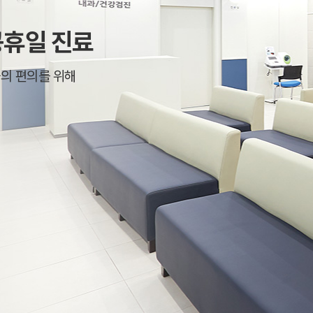
 등 카드결제 승인 정보
수한 접근성으로
다.
의 편의를 위해
합니다.
 등), 서면양식, 팩스, 전화, 이메일
수술 특화 병원
 치료해 왔으며
는
위해 활용합니다. 이용자가 제공한 모든 정보는 하기 목적에 필요한 용도 이외로는 사용되지 
인확인 절차
스
거나 소홀하지
및 약품/물품 및 결과 발송
장비를 보유하여
진료정보 제공
기 위한 의사소통의 경로 확보
진을 통해