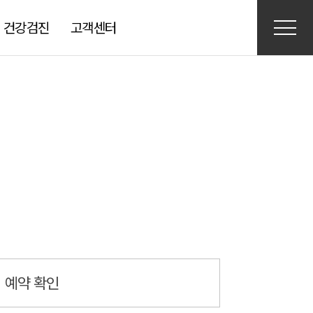
· 건강검진
고객센터
침습)
수술
형술
강검진
오시는길
언론보도
발목 인공관절 수술
검사 전 유의사항
진료예약
예약 확인