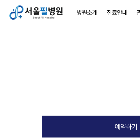
병원소개
진료안내
필병원만의특별함
진료시간표
고관절
발·발목
슬관절
발목 골절(당일 수
입/퇴원안내
병원장
어깨
목/
예약하기