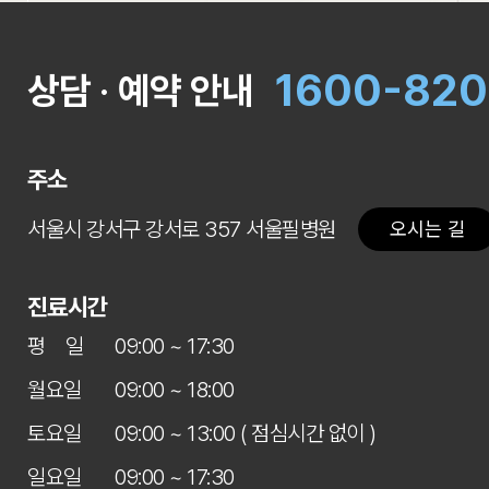
- 의료의 질 관리, 본원운영을 위한 법적, 
더욱 발전해 나가고 있습니다.
- 교육, 연구에 필요한 최소한의 분석 자료
1600-82
- 진료정보, 학술정보, 본원정보 안내
상담 · 예약 안내
- 상담 및 진료 시 원활한 서비스 제공을 
- 소비자 기본법 제52조에 의거한 소비자
3. 개인정보 제공 및 공유
주소
서울시 강서구 강서로 357 서울필병원
오시는 길
본원은 귀하의 동의가 있거나 관련법령의 
이용하거나 타인 또는 타기업 • 기관에 제
진료시간
다만, 아래의 경우에는 예외로 합니다.
평 일
09:00 ~ 17:30
- 이용자들이 사전에 공개에 동의한 경우
- 법령의 규정에 의거하거나, 수사 목적으
월요일
09:00 ~ 18:00
- 통계작성 • 학술연구 또는 시장조사를 
토요일
09:00 ~ 13:00 ( 점심시간 없이 )
4. 개인정보의 보유 및 이용기간
일요일
09:00 ~ 17:30