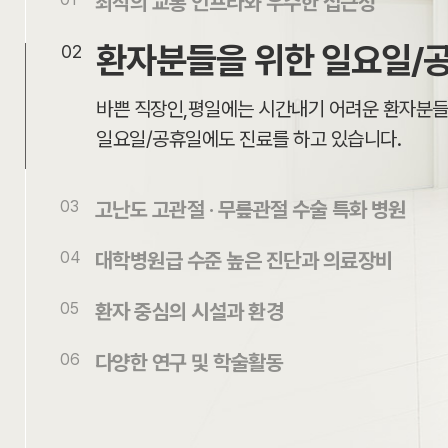
최적의 교통 인프라와 우수한 접근성
- 신용카드 결제 시 : 카드사명, 카드번호
5호선 발산역에 위치하여, 최적의 교통망과 우
02
환자분들을 위한 일요일/공휴일 진료
쉽게 내원 방문이 가능한 위치에 자리잡고 있습니
라. 개인정보 수집방법
바쁜 직장인,평일에는 시간내기 어려운 환자분들
- 다음과 같은 방법으로 개인정보를 수집
일요일/공휴일에도 진료를 하고 있습니다.
홈페이지(회원가입, 온라인 예약, 온라인 상담
고난도 고관절 · 무릎관절 
03
2. 개인정보의 수집 및 이용목적
무릎관절과 고관절 인공관절수술로 많은 환자를
특히 정형외과에서 가장 고난도 수술로 평가받
본원은 수집한 개인정보를 다음의 목적을 
동의를 구할 것입니다.
고관절 내시경 수술 특화 병원입니다.
- 진료/검사/ 예약조회 및 진료를 위한 본
- 진단 및 치료를 위한 서비스
04
대학병원급 수준 높은 진단과 의료장비
- 진료비 청구, 수납, 환급 등의 원무 서비
안전이 최우선인 장비 도입에 대해서는 망설이
- 진료비계산서, 내역서, 제 증명서 발송 
05
환자 중심의 시설과 환경
않으며, 대학병원급에서나 보유하고 있는 의료
- 진료의뢰 및 회송 받은 타 의료기관에 
모든 환자분들께서 치료에만 전념할 수 있도록
체계적이고 정확한 진단을 하고 있습니다.
- 고지사항 전달, 민원/고충 처리 등을 돕
06
다양한 연구 및 학술활동
편리한 동선과 쾌적한 환경을 제공합니다.
- 온라인 상담 답변 처리를 위한 자료
현재 자리에서 안주하지 않고 다양한 연구와 협
- 새로운 서비스 및 행사정보 안내 제공